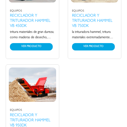
EQUIPOS
EQUIPOS
RECICLADOR Y
RECICLADOR Y
TRITURADOR HAMMEL
TRITURADOR HAMMEL
VB 450DK
VB 750DK
tritura materiales de gran dureza;
la trituradora hammel, tritura
como maderas de desecho,
materiales extremadamente
durmientes de ferrocarril,
difíciles como lo son; maderas de
VER PRODUCTO
VER PRODUCTO
residuos orgánicos, residuos
desecho, durmientes de
industriales, neumáticos,
ferrocarril, tocones, residuos
vehículos de desarmados, etc.
verdes, poda y ramas, residuos
trabaja con dos ejes paralelos de
industriales, bobinas de papel,
baja velocidad, lo que permite
neumáticos y vehículos de
obtener un bajo mantenimiento
desgueces. trabaja con dos ejes
y excelente rendimiento con
paralelos de baja velocidad que
distintos tipos de materiales.
giran con una velocidad hasta 17
rpm, lo que permite obtener un
bajo mantenimiento y excelente
rendimiento con los distintos
tipos de materiales.
EQUIPOS
RECICLADOR Y
TRITURADOR HAMMEL
VB 950DK