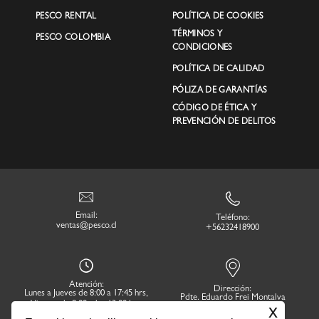
PESCO RENTAL
POLÍTICA DE COOKIES
TÉRMINOS Y
PESCO COLOMBIA
CONDICIONES
POLÍTICA DE CALIDAD
PÓLIZA DE GARANTÍAS
CÓDIGO DE ÉTICA Y
PREVENCIÓN DE DELITOS
Email:
Teléfono:
ventas@pesco.cl
+56232418900
Atención:
Dirección:
Lunes a Jueves de 8:00 a 17:45 hrs,
Pdte. Eduardo Frei Montalva
Viernes de 8:00 a las 13:00 hrs.
x
16.644 Lampa. Región