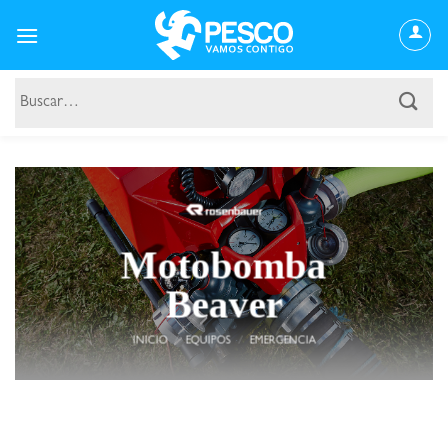
Saltar
al
contenido
Buscar
por:
Motobomba
Beaver
INICIO
/
EQUIPOS
/
EMERGENCIA