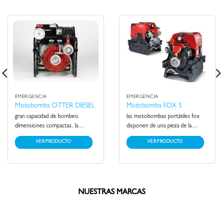
EMERGENCIA
EMERGENCIA
Motobomba OTTER DIESEL
Motobomba FOX S
gran capacidad de bombeo.
las motobombas portátiles fox
dimensiones compactas.
la
disponen de una pieza de la
motobomba portátil otter
bomba de nuevo desarrollo y de
VER PRODUCTO
VER PRODUCTO
combina una gran capacidad de
una etapa que ha sido
bombeo con dimensiones
especialmente desarrollada para el
compactas, con la ventaja de la
uso en motobombas portátiles.
propulsión diesel. la fuente de
fuerza está en el motor diesel
NUESTRAS MARCAS
hatz de eficacia ampliamente
demostrada en áreas industriales y
de máquinas de construcción que
se caracteriza por su arranque