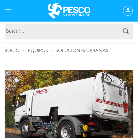
Saltar
al
contenido
Buscar
por:
INICIO
/
EQUIPOS
/
SOLUCIONES URBANAS