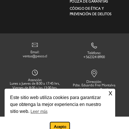
PÓLIZA DE GARANTÍAS
CÓDIGO DE ÉTICA Y
PREVENCIÓN DE DELITOS
Email:
Teléfono:
ventas@pesco.cl
+56232418900
Atención:
Dirección:
Lunes a Jueves de 8:00 a 17:45 hrs,
Pdte. Eduardo Frei Montalva
Viernes de 8:00 a las 13:00 hrs.
16.644 Lampa. Región
x
Metropolitana
Este sitio web utiliza cookies para garantizar
que obtenga la mejor experiencia en nuestro
sitio web.
Leer más
Acepto
Pesco.cl ©Todos los