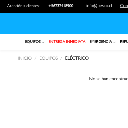
Saltar
info@pesco.cl
Con
Atención a clientes:
+56232418900
al
contenido
EQUIPOS
ENTREGA INMEDIATA
EMERGENCIA
REP
INICIO
/
EQUIPOS
/
ELÉCTRICO
No se han encontrado